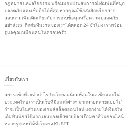
กฎหมาย และจริยธรรม พร้อมมอบประสบการณ์เดิมพันที่สนุก
ปลอดภัย และเชื่อถือได้ที่สุด หากคุณมีข้อสงสัยหรืออยาก
สอบถามเพิ่มเติมเกี่ยวกับการเก็บข้อมูลหรือความปลอดภัย
อย่าลังเล! ติดต่อทีมงานของเราได้ตลอด 24 ชั่วโมง เราพร้อม
ดูแลคุณเหมือนคนในครอบครัว
เกี่ยวกับเรา
อย่ารอช้าที่จะทำกำไรกับเว็บยอดนิยมที่สุดในเอเชีย และใน
ประเทศไทย เราเป็นเว็บที่มีเกมส์ต่างๆ มากมายหลายแบบ ไม่
ว่าจะเป็นในส่วนของเกมส์สล็อตออนไลน์ แตกง่าย ได้เงินจริง
เดิมพันน้อยได้มาก เล่นบอลเสียขายบิล พร้อมคาสิโนออนไลน์
หลายรูปแบบได้ที่เว็บตรง KUBET