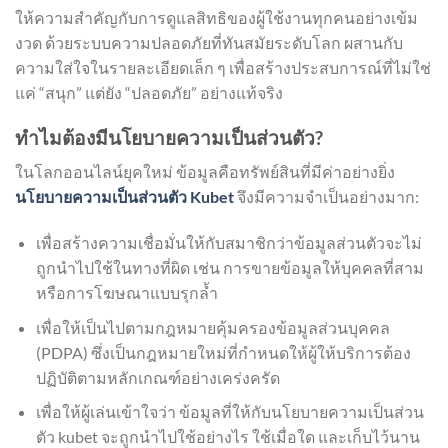
ให้ความสำคัญกับการดูแลสิทธิของผู้ใช้งานทุกคนอย่างเข้ม
งวด ด้วยระบบความปลอดภัยที่ทันสมัยระดับโลก ผสานกับ
ความใส่ใจในรายละเอียดเล็ก ๆ เพื่อสร้างประสบการณ์ที่ไม่ใช่
แค่ “สนุก” แต่ยัง “ปลอดภัย” อย่างแท้จริง
ทำไมต้องมีนโยบายความเป็นส่วนตัว?
ในโลกออนไลน์ยุคใหม่ ข้อมูลคือทรัพย์สินที่มีค่าอย่างยิ่ง
นโยบายความเป็นส่วนตัว Kubet
จึงมีความจำเป็นอย่างมาก:
เพื่อสร้างความเชื่อมั่นให้กับสมาชิกว่าข้อมูลส่วนตัวจะไม่
ถูกนำไปใช้ในทางที่ผิด เช่น การขายข้อมูลให้บุคคลที่สาม
หรือการโฆษณาแบบรุกล้ำ
เพื่อให้เป็นไปตามกฎหมายคุ้มครองข้อมูลส่วนบุคคล
(PDPA) ซึ่งเป็นกฎหมายใหม่ที่กำหนดให้ผู้ให้บริการต้อง
ปฏิบัติตามหลักเกณฑ์อย่างเคร่งครัด
เพื่อให้ผู้เล่นเข้าใจว่า ข้อมูลที่ให้กับนโยบายความเป็นส่วน
ตัว kubet จะถูกนำไปใช้อย่างไร ใช้เมื่อใด และเก็บไว้นาน