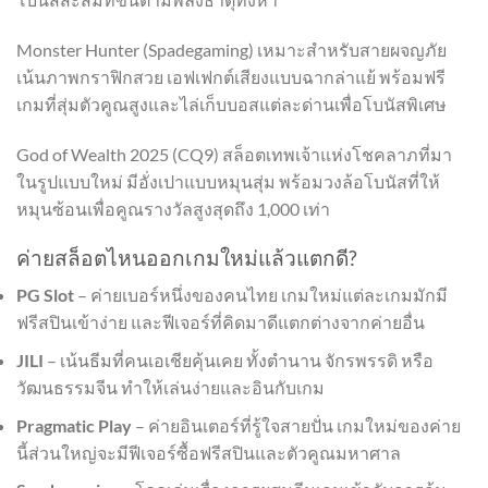
Monster Hunter (Spadegaming) เหมาะสำหรับสายผจญภัย
เน้นภาพกราฟิกสวย เอฟเฟกต์เสียงแบบฉากล่าแย้ พร้อมฟรี
เกมที่สุ่มตัวคูณสูงและไล่เก็บบอสแต่ละด่านเพื่อโบนัสพิเศษ
God of Wealth 2025 (CQ9) สล็อตเทพเจ้าแห่งโชคลาภที่มา
ในรูปแบบใหม่ มีอั่งเปาแบบหมุนสุ่ม พร้อมวงล้อโบนัสที่ให้
หมุนซ้อนเพื่อคูณรางวัลสูงสุดถึง 1,000 เท่า
ค่ายสล็อตไหนออกเกมใหม่แล้วแตกดี?
PG Slot
– ค่ายเบอร์หนึ่งของคนไทย เกมใหม่แต่ละเกมมักมี
ฟรีสปินเข้าง่าย และฟีเจอร์ที่คิดมาดีแตกต่างจากค่ายอื่น
JILI
– เน้นธีมที่คนเอเชียคุ้นเคย ทั้งตำนาน จักรพรรดิ หรือ
วัฒนธรรมจีน ทำให้เล่นง่ายและอินกับเกม
Pragmatic Play
– ค่ายอินเตอร์ที่รู้ใจสายปั่น เกมใหม่ของค่าย
นี้ส่วนใหญ่จะมีฟีเจอร์ซื้อฟรีสปินและตัวคูณมหาศาล