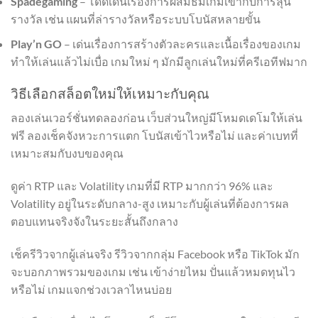
Spadegaming
– โดดเด่นเรื่องการผสมธีมเกมเข้ากับการลุ้น
รางวัล เช่น แผนที่ล่ารางวัลหรือระบบโบนัสหลายขั้น
Play’n GO
– เด่นเรื่องการสร้างตัวละครและเนื้อเรื่องของเกม
ทำให้เล่นแล้วไม่เบื่อ เกมใหม่ ๆ มักมีลูกเล่นใหม่ที่ครีเอทีฟมาก
วิธีเลือกสล็อตใหม่ให้เหมาะกับคุณ
ลองเล่นเวอร์ชั่นทดลองก่อน เว็บส่วนใหญ่มีโหมดเดโมให้เล่น
ฟรี ลองเช็คจังหวะการแตก โบนัสเข้าไวหรือไม่ และค่าเบทที่
เหมาะสมกับงบของคุณ
ดูค่า RTP และ Volatility เกมที่มี RTP มากกว่า 96% และ
Volatility อยู่ในระดับกลาง-สูง เหมาะกับผู้เล่นที่ต้องการผล
ตอบแทนจริงจังในระยะสั้นถึงกลาง
เช็ครีวิวจากผู้เล่นจริง รีวิวจากกลุ่ม Facebook หรือ TikTok มัก
จะบอกภาพรวมของเกม เช่น เข้าง่ายไหม ปั่นแล้วหมดทุนไว
หรือไม่ เกมแจกช่วงเวลาไหนบ่อย