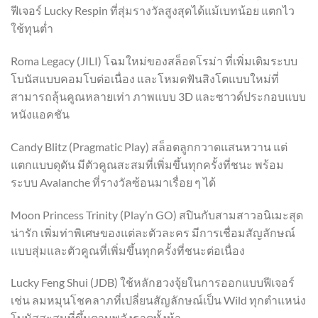
ฟีเจอร์ Lucky Respin ที่สุ่มรางวัลสูงสุดได้แม้เบทน้อย แตกไว
ใช้ทุนต่ำ
Roma Legacy (JILI) โฉมใหม่ของสล็อตโรม่า ที่เพิ่มเติมระบบ
โบนัสแบบคอมโบต่อเนื่อง และโหมดฟันสิงโตแบบใหม่ที่
สามารถลุ้นคูณหลายเท่า ภาพแบบ 3D และซาวด์ประกอบแบบ
หนังแอคชัน
Candy Blitz (Pragmatic Play) สล็อตลูกกวาดแสนหวาน แต่
แตกแบบดุดัน มีตัวคูณสะสมที่เพิ่มขึ้นทุกครั้งที่ชนะ พร้อม
ระบบ Avalanche ที่รางวัลซ้อนมาเรื่อย ๆ ได้
Moon Princess Trinity (Play’n GO) สปินกับสามสาวอนิเมะสุด
น่ารัก เพิ่มท่าพิเศษของแต่ละตัวละคร มีการเชื่อมสัญลักษณ์
แบบสุ่มและตัวคูณที่เพิ่มขึ้นทุกครั้งที่ชนะต่อเนื่อง
Lucky Feng Shui (JDB) ใช้หลักฮวงจุ้ยในการออกแบบฟีเจอร์
เช่น ลมหมุนโชคลาภที่เปลี่ยนสัญลักษณ์เป็น Wild ทุกตำแหน่ง
โบนัสสะสมที่ขึ้นตามพลังธาตุทั้งห้า