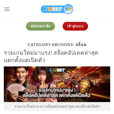
Skip
to
content
สมัครสมาชิก
เข้าสู่ระบบ
CATEGORY ARCHIVES:
สล็อต
รวมเกมใหม่มาแรง! สล็อตอัปเดตล่าสุด
แตกตั้งแต่เปิดตัว
รวมเกมใหม่มาแรง! สล็อตอัปเดตล่าสุด แตกตั้งแต่เปิดตัว