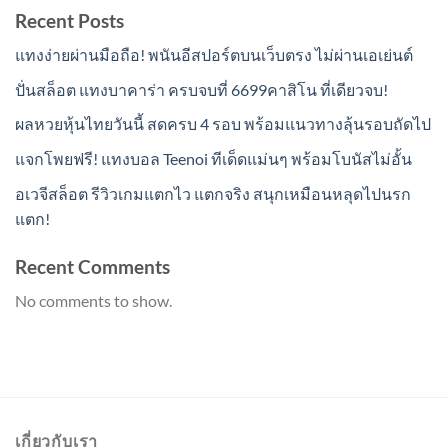
Recent Posts
แทงง่ายผ่านมือถือ! พนันอีสปอร์ตบนเว็บตรง ไม่ผ่านเอเย่นต์
ปั่นสล็อต แทงบาคาร่า ครบจบที่ 6699คาสิโน ที่เดียวจบ!
ผลหวยหุ้นไทยวันนี้ สดครบ 4 รอบ พร้อมแนวทางลุ้นรอบถัดไป
แจกโพยฟรี! แทงบอล Teenoi ทีเด็ดแม่นๆ พร้อมโบนัสไม่อั้น
อเวจีสล็อต รีวิวเกมแตกไว แตกจริง สนุกเหมือนหลุดไปนรก
แตก!
Recent Comments
No comments to show.
เกี่ยวกับเรา